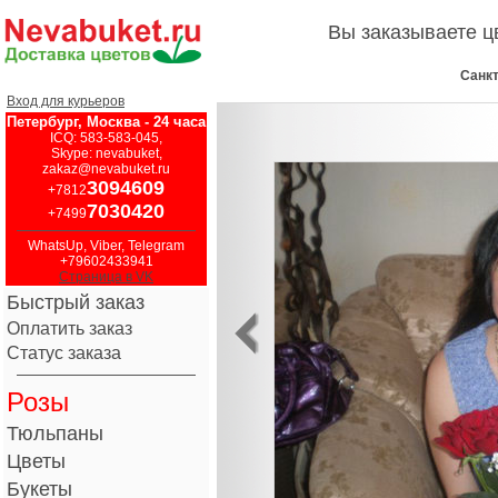
Вы заказываете 
Санкт
Вход для курьеров
Петербург, Москва - 24 часа
ICQ: 583-583-045,
Skype: nevabuket,
zakaz@nevabuket.ru
3094609
+7812
7030420
+7499
WhatsUp, Viber, Telegram
+79602433941
Страница в VK
Быстрый заказ
Оплатить заказ
Статус заказа
Розы
Тюльпаны
Цветы
Букеты