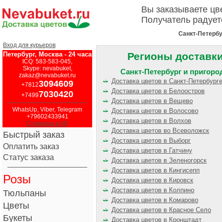
Вы заказываете ц
Получатель радует
Санкт-Петербу
Вход для курьеров
Петербург, Москва - 24 часа
Регионы доставк
ICQ: 583-583-045,
Skype: nevabuket,
Санкт-Петербург и пригор
zakaz@nevabuket.ru
Доставка цветов в Санкт-Петербург
3094609
+7812
Доставка цветов в Белоостров
7030420
+7499
Доставка цветов в Вещево
WhatsUp, Viber, Telegram
Доставка цветов в Волосово
+79602433941
Доставка цветов в Волхов
Страница в VK
Доставка цветов во Всеволожск
Быстрый заказ
Доставка цветов в Выборг
Оплатить заказ
Доставка цветов в Гатчину
Статус заказа
Доставка цветов в Зеленогорск
Доставка цветов в Кингисепп
Розы
Доставка цветов в Кировск
Доставка цветов в Колпино
Тюльпаны
Доставка цветов в Комарово
Цветы
Доставка цветов в Красное Село
Букеты
Доставка цветов в Кронштадт