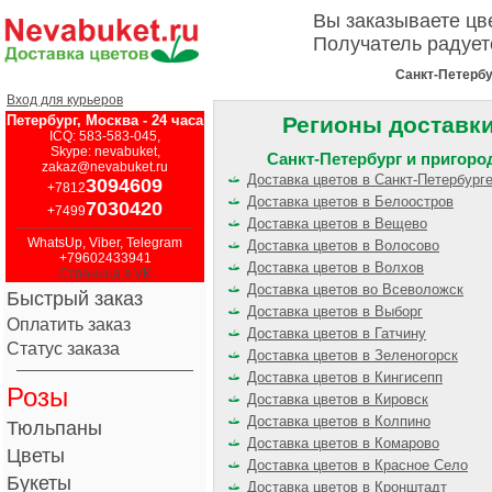
Вы заказываете ц
Получатель радует
Санкт-Петербу
Вход для курьеров
Петербург, Москва - 24 часа
Регионы доставк
ICQ: 583-583-045,
Skype: nevabuket,
Санкт-Петербург и пригор
zakaz@nevabuket.ru
Доставка цветов в Санкт-Петербург
3094609
+7812
Доставка цветов в Белоостров
7030420
+7499
Доставка цветов в Вещево
WhatsUp, Viber, Telegram
Доставка цветов в Волосово
+79602433941
Доставка цветов в Волхов
Страница в VK
Доставка цветов во Всеволожск
Быстрый заказ
Доставка цветов в Выборг
Оплатить заказ
Доставка цветов в Гатчину
Статус заказа
Доставка цветов в Зеленогорск
Доставка цветов в Кингисепп
Розы
Доставка цветов в Кировск
Доставка цветов в Колпино
Тюльпаны
Доставка цветов в Комарово
Цветы
Доставка цветов в Красное Село
Букеты
Доставка цветов в Кронштадт