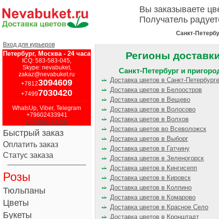
Вы заказываете ц
Получатель радует
Санкт-Петербу
Вход для курьеров
Петербург, Москва - 24 часа
Регионы доставк
ICQ: 583-583-045,
Skype: nevabuket,
Санкт-Петербург и пригор
zakaz@nevabuket.ru
Доставка цветов в Санкт-Петербург
3094609
+7812
Доставка цветов в Белоостров
7030420
+7499
Доставка цветов в Вещево
WhatsUp, Viber, Telegram
Доставка цветов в Волосово
+79602433941
Доставка цветов в Волхов
Страница в VK
Доставка цветов во Всеволожск
Быстрый заказ
Доставка цветов в Выборг
Оплатить заказ
Доставка цветов в Гатчину
Статус заказа
Доставка цветов в Зеленогорск
Доставка цветов в Кингисепп
Розы
Доставка цветов в Кировск
Доставка цветов в Колпино
Тюльпаны
Доставка цветов в Комарово
Цветы
Доставка цветов в Красное Село
Букеты
Доставка цветов в Кронштадт