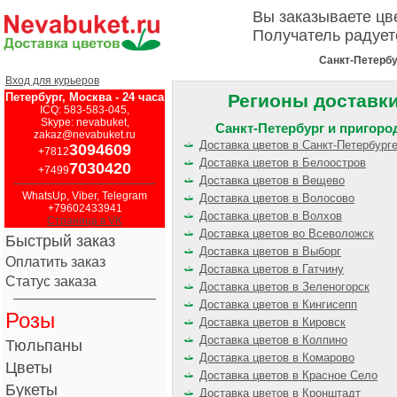
Вы заказываете ц
Получатель радует
Санкт-Петербу
Вход для курьеров
Петербург, Москва - 24 часа
Регионы доставк
ICQ: 583-583-045,
Skype: nevabuket,
Санкт-Петербург и пригор
zakaz@nevabuket.ru
Доставка цветов в Санкт-Петербург
3094609
+7812
Доставка цветов в Белоостров
7030420
+7499
Доставка цветов в Вещево
WhatsUp, Viber, Telegram
Доставка цветов в Волосово
+79602433941
Доставка цветов в Волхов
Страница в VK
Доставка цветов во Всеволожск
Быстрый заказ
Доставка цветов в Выборг
Оплатить заказ
Доставка цветов в Гатчину
Статус заказа
Доставка цветов в Зеленогорск
Доставка цветов в Кингисепп
Розы
Доставка цветов в Кировск
Доставка цветов в Колпино
Тюльпаны
Доставка цветов в Комарово
Цветы
Доставка цветов в Красное Село
Букеты
Доставка цветов в Кронштадт