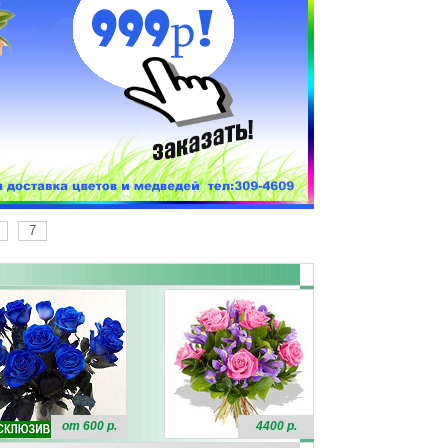
7
от 600 р.
4400 р.