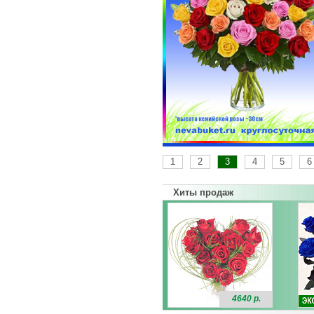
1
2
3
4
5
6
Хиты продаж
4640 р.