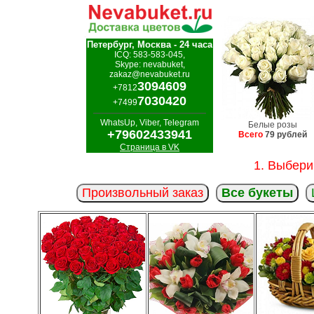
Петербург, Москва - 24 часа
ICQ: 583-583-045,
Skype: nevabuket,
zakaz@nevabuket.ru
3094609
+7812
7030420
+7499
WhatsUp, Viber, Telegram
Белые розы
+79602433941
Всего
79 рублей
Страница в VK
1. Выбери
Произвольный заказ
Все букеты