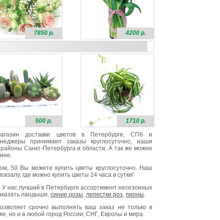
7850 р.
4200 р.
500 р.
1710 р.
 магазин доставки цветов в Петербурге, СПб и
неджеры принимают заказы круглосуточно, наши
районы Санкт-Петербурга и области. А так же можно
ине.
ом, 50 Вы можете купить цветы круглосуточно. Наш
окзалу, где можно купить цветы 24 часа в сутки!
. У нас лучший в Петербурге ассортимент несезонных
заказать ландыши,
синие розы
,
лепестки роз
,
пионы
.
озволяет срочно выполнять ваш заказ не только в
е, но и в любой город России, СНГ, Европы и мира.