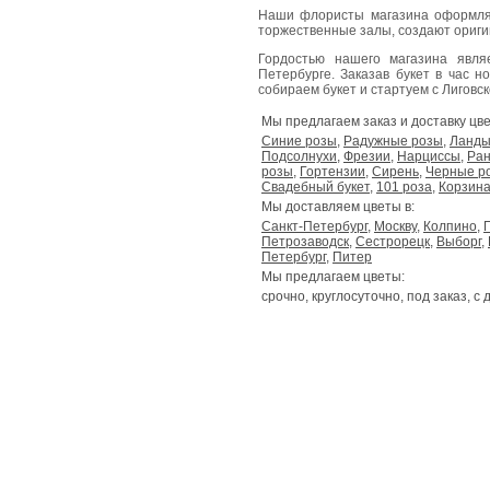
Наши флористы магазина оформля
торжественные залы, создают ориг
Гордостью нашего магазина явл
Петербурге. Заказав букет в час н
собираем букет и стартуем с Лиговског
Мы предлагаем заказ и доставку цве
Синие розы
,
Радужные розы
,
Ланд
Подсолнухи
,
Фрезии
,
Нарциссы
,
Ран
розы
,
Гортензии
,
Сирень
,
Черные р
Свадебный букет
,
101 роза
,
Корзина
Мы доставляем цветы в:
Санкт-Петербург
,
Москву
,
Колпино
,
Петрозаводск
,
Сестрорецк
,
Выборг
,
Петербург
,
Питер
Мы предлагаем цветы:
срочно, круглосуточно, под заказ, с 