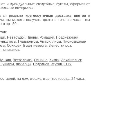
ют индивидуальные свадебные букеты, оформляют
инальные интерьеры.
яется реально
круглосуточная доставка цветов
в
очи, вы можете получить цветы в течение часа - мы
о пр., 50..
тов:
ыши
,
Незабудки
,
Пионы
,
Ромашки
,
Подснежники
,
ункулюсы
,
Гладиолусы
,
Амариллисы
,
Пионовидные
озы
,
Орхидеи
,
Букет невесты
,
Лепестки роз
,
 тюльпанов
.
Пушкин
,
Всеволожск
,
Ольгино
,
Химки
,
Архангельск
,
Шушары
,
Люберцы
,
Подольск
,
Реутов
,
СПб
,
доставкой, на дом, в офис, в центре города, 24 часа.