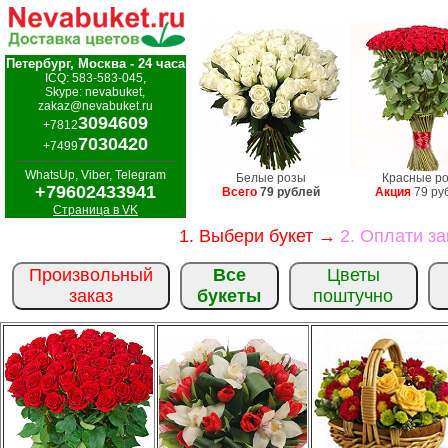
Петербург, Москва - 24 часа
ICQ: 583-583-045,
Skype: nevabuket,
zakaz@nevabuket.ru
3094609
+7812
7030420
+7499
WhatsUp, Viber, Telegram
Белые розы
Красные р
+79602433941
Всего
79 рублей
Акция
79 ру
Страница в VK
1. Выбери букет →
2. Оплати з
Произвольный
Все
Цветы
заказ
букеты
поштучно