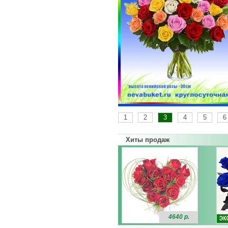
1
2
3
4
5
6
Хиты продаж
4640 р.