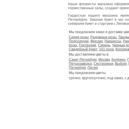
Наши флористы магазина оформля
торжественные залы, создают ориг
Гордостью нашего магазина явл
Петербурге. Заказав букет в час н
собираем букет и стартуем с Лиговског
Мы предлагаем заказ и доставку цве
Синие розы
,
Радужные розы
,
Ланд
Подсолнухи
,
Фрезии
,
Нарциссы
,
Ран
розы
,
Гортензии
,
Сирень
,
Черные р
Свадебный букет
,
101 роза
,
Корзина
Мы доставляем цветы в:
Санкт-Петербург
,
Москву
,
Колпино
,
Петрозаводск
,
Сестрорецк
,
Выборг
,
Петербург
,
Питер
Мы предлагаем цветы:
срочно, круглосуточно, под заказ, с 