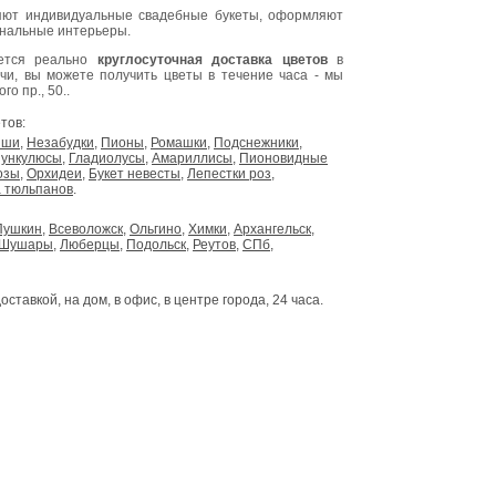
ют индивидуальные свадебные букеты, оформляют
инальные интерьеры.
яется реально
круглосуточная доставка цветов
в
очи, вы можете получить цветы в течение часа - мы
о пр., 50..
тов:
ыши
,
Незабудки
,
Пионы
,
Ромашки
,
Подснежники
,
ункулюсы
,
Гладиолусы
,
Амариллисы
,
Пионовидные
озы
,
Орхидеи
,
Букет невесты
,
Лепестки роз
,
 тюльпанов
.
Пушкин
,
Всеволожск
,
Ольгино
,
Химки
,
Архангельск
,
Шушары
,
Люберцы
,
Подольск
,
Реутов
,
СПб
,
доставкой, на дом, в офис, в центре города, 24 часа.