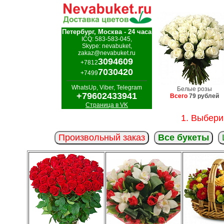
Петербург, Москва - 24 часа
ICQ: 583-583-045,
Skype: nevabuket,
zakaz@nevabuket.ru
3094609
+7812
7030420
+7499
WhatsUp, Viber, Telegram
Белые розы
+79602433941
Всего
79 рублей
Страница в VK
1. Выбери
Произвольный заказ
Все букеты