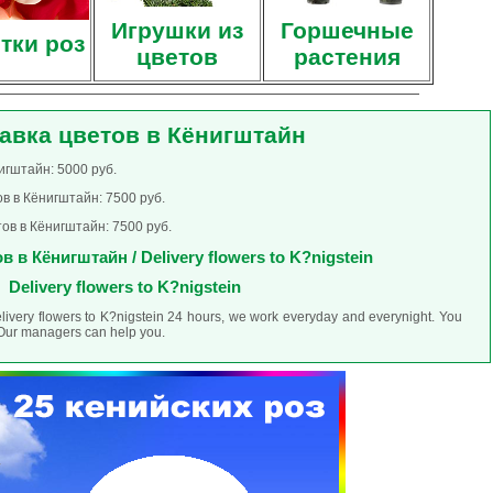
Игрушки из
Горшечные
тки роз
цветов
растения
авка цветов в Кёнигштайн
игштайн: 5000 руб.
в в Кёнигштайн: 7500 руб.
ов в Кёнигштайн: 7500 руб.
 в Кёнигштайн / Delivery flowers to K?nigstein
Delivery flowers to K?nigstein
elivery flowers to K?nigstein 24 hours, we work everyday and everynight. You
. Our managers can help you.