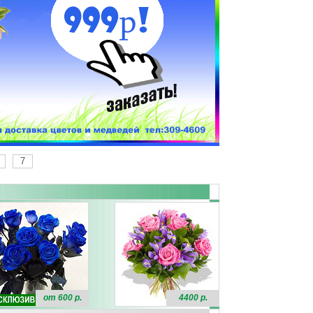
7
от 600 р.
4400 р.