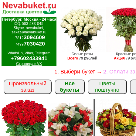
Петербург, Москва - 24 часа
ICQ: 583-583-045,
Skype: nevabuket,
zakaz@nevabuket.ru
3094609
+7812
7030420
+7499
WhatsUp, Viber, Telegram
Белые розы
Красные р
+79602433941
Всего
79 рублей
Акция
79 ру
Страница в VK
1. Выбери букет →
2. Оплати з
Произвольный
Все
Цветы
заказ
букеты
поштучно