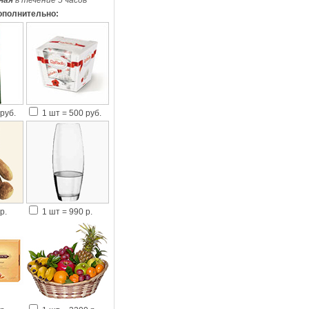
ная
в течение 5 часов
*
ополнительно:
руб.
1 шт = 500 руб.
р.
1 шт = 990 р.