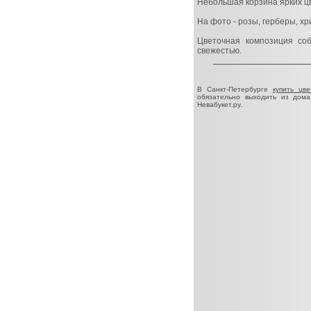
Небольшая корзина ярких цв
На фото - розы, герберы, хр
Цветочная композиция соб
свежестью.
В Санкт-Петербурге
купить цве
обязательно выходить из дома
Невабукет.ру.