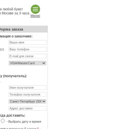
и любой букет
 Москве за 3 часа
Меню
орма заказа
ация о заказчике:
111
у (получатель):
не
гда доставить:
- Выбрать дату и время