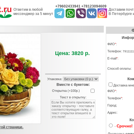
+79602433941 +78123094609
Ответим в любой
Доставим почт
мессенджер за 5 минут
В Петербурге и
Ф
Информ
ФИО
*
:
Телефон:
7911111
Цена: 3820 р.
E-mail
*
:
Способ оплаты:
Ком
Упаковка:
Вместе с букетом:
Доставка м
Открытка (+100р.)
ФИО
*
:
Текст в открытку:
Телефон
*
:
Город:
Адрес:
Ко
Срочно!
-
той странице.