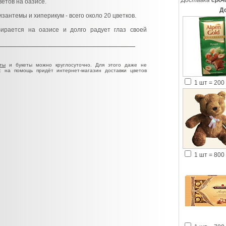
Доставка
сроч
етов на оазисе.
Д
изантемы и хиперикум - всего около 20 цветков.
ирается на оазисе и долго радует глаз своей
ты
и букеты можно круглосуточно. Для этого даже не
: на помощь придёт интернет-магазин доставки цветов
1 шт = 200 
1 шт = 800 