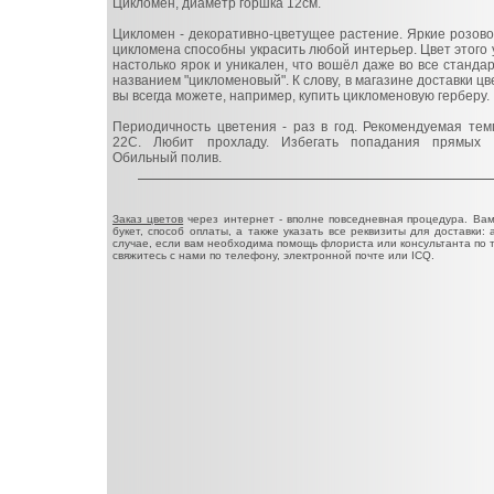
Цикломен, диаметр горшка 12см.
Цикломен - декоративно-цветущее растение. Яркие розов
цикломена способны украсить любой интерьер. Цвет этого 
настолько ярок и уникален, что вошёл даже во все станд
названием "цикломеновый". К слову, в магазине доставки цв
вы всегда можете, например, купить цикломеновую герберу.
Периодичность цветения - раз в год. Рекомендуемая те
22С. Любит прохладу. Избегать попадания прямых 
Обильный полив.
Заказ цветов
через интернет - вполне повседневная процедура. Ва
букет, способ оплаты, а также указать все реквизиты для доставки: 
случае, если вам необходима помощь флориста или консультанта по 
свяжитесь с нами по телефону, электронной почте или ICQ.