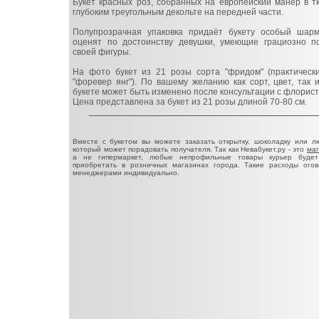
Букет красных роз, собранных на европейский манер в т
глубоким треугольным декольте на передней части.
Полупрозрачная упаковка придаёт букету особый шарм
оценят по достоинству девушки, умеющие грациозно п
своей фигуры.
На фото букет из 21 розы сорта "фридом" (практическ
"форевер янг"). По вашему желанию как сорт, цвет, так 
букете может быть изменено после консультации с флорист
Цена представлена за букет из 21 розы длиной 70-80 см.
Вместе с букетом вы можете заказать открытку, шоколадку или л
который может порадовать получателя. Так как Невабукет.ру - это
маг
а не гипермаркет, любые непрофильные товары курьер будет
приобретать в розничных магазинах города. Такие расходы ого
менеджерами индивидуально.