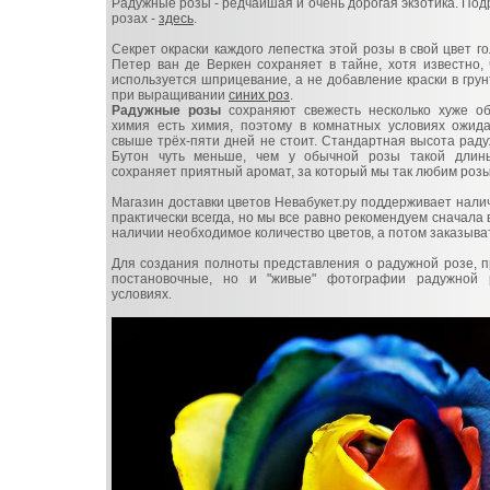
Радужные розы - редчайшая и очень дорогая экзотика. По
розах -
здесь
.
Секрет окраски каждого лепестка этой розы в свой цвет г
Петер ван де Веркен сохраняет в тайне, хотя известно,
используется шприцевание, а не добавление краски в грунт
при выращивании
синих роз
.
Радужные розы
сохраняют свежесть несколько хуже об
химия есть химия, поэтому в комнатных условиях ожида
свыше трёх-пяти дней не стоит. Стандартная высота раду
Бутон чуть меньше, чем у обычной розы такой длин
сохраняет приятный аромат, за который мы так любим розы
Магазин доставки цветов Невабукет.ру поддерживает нал
практически всегда, но мы все равно рекомендуем сначала в
наличии необходимое количество цветов, а потом заказыва
Для создания полноты представления о радужной розе, п
постановочные, но и "живые" фотографии радужной
условиях.