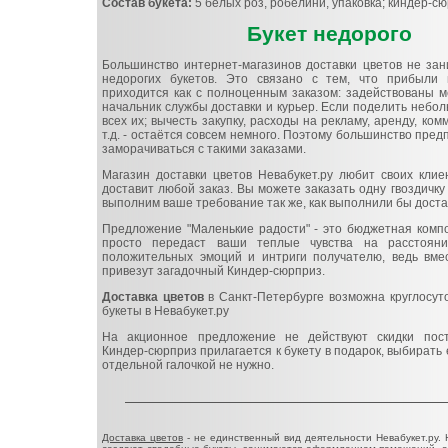
Состав букета:
5 белых роз, робелини, упаковка; киндер-сю
Букет недорого
Большинство интернет-магазинов доставки цветов не зан
недорогих букетов. Это связано с тем, что прибыли 
приходится как с полноценным заказом: задействованы м
начальник службы доставки и курьер. Если поделить небо
всех их; вычесть закупку, расходы на рекламу, аренду, ком
т.д. - остаётся совсем немного. Поэтому большинство пред
заморачиваться с такими заказами.
Магазин доставки цветов Невабукет.ру любит своих клие
доставит любой заказ. Вы можете заказать одну гвоздичку 
выполним ваше требование так же, как выполнили бы доста
Предложение "Маленькие радости" - это бюджетная компо
просто передаст ваши теплые чувства на расстоян
положительных эмоций и интриги получателю, ведь вме
привезут загадочный Киндер-сюрприз.
Доставка цветов
в Санкт-Петербурге возможна круглосут
букеты в Невабукет.ру
На акционное предложение не действуют скидки пост
Киндер-сюрприз прилагается к букету в подарок, выбирать 
отдельной галочкой не нужно.
Доставка цветов
- не единственный вид деятельности Невабукет.ру.