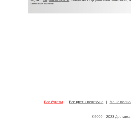
создают
свадебные букеты
, занимаются оформлением помещений, 
памятных венков
.
Все букеты
|
Все цветы поштучно
|
Меню полно
©2009—2023 Доставка