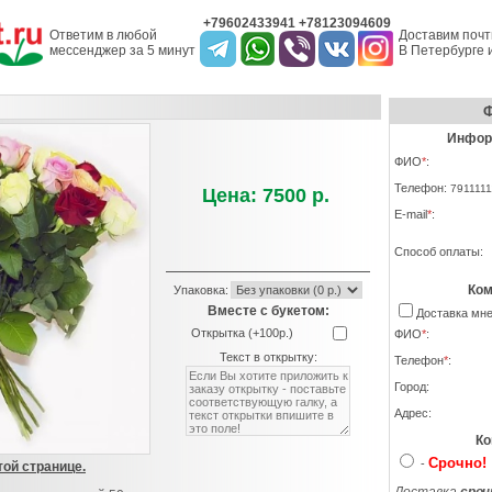
+79602433941 +78123094609
Ответим в любой
Доставим почт
мессенджер за 5 минут
В Петербурге и
Ф
Информ
ФИО
*
:
Телефон:
7911111
Цена: 7500 р.
E-mail
*
:
Способ оплаты:
Ком
Упаковка:
Вместе с букетом:
Доставка м
Открытка (+100р.)
ФИО
*
:
Текст в открытку:
Телефон
*
:
Город:
Адрес:
Ко
Срочно!
-
той странице.