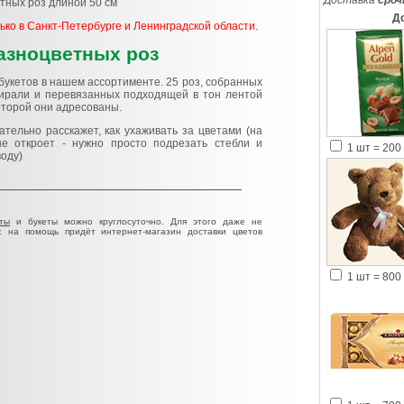
Доставка
сроч
тных роз длиной 50 см
Д
ко в Санкт-Петербурге и Ленинградской области.
азноцветных роз
букетов в нашем ассортименте. 25 роз, собранных
ирали и перевязанных подходящей в тон лентой
оторой они адресованы.
тельно расскажет, как ухаживать за цветами (на
е откроет - нужно просто подрезать стебли и
1 шт = 200 
воду)
ты
и букеты можно круглосуточно. Для этого даже не
: на помощь придёт интернет-магазин доставки цветов
1 шт = 800 