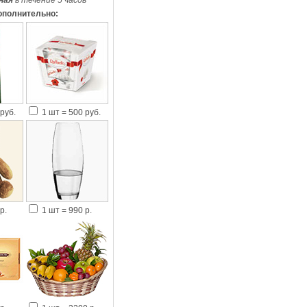
ная
в течение 5 часов
*
ополнительно:
руб.
1 шт = 500 руб.
р.
1 шт = 990 р.