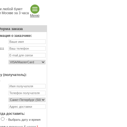
и любой букет
 Москве за 3 часа
Меню
орма заказа
ация о заказчике:
111
у (получатель):
не
гда доставить:
- Выбрать дату и время