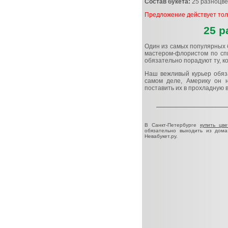
Состав букета:
25 разноцве
Предложение действует толь
25 р
Один из самых популярных 
мастером-флористом по сп
обязательно порадуют ту, к
Наш вежливый курьер обяза
самом деле, Америку он н
поставить их в прохладную 
В Санкт-Петербурге
купить цве
обязательно выходить из дома
Невабукет.ру.