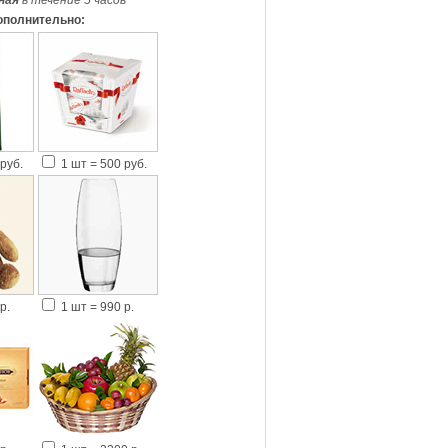
ная
в течение 5 часов
*
ополнительно:
руб.
1 шт = 500 руб.
р.
1 шт = 990 р.