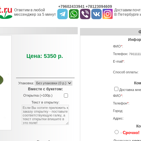
+79602433941 +78123094609
Ответим в любой
Доставим почт
мессенджер за 5 минут
В Петербурге и
Ф
Информ
ФИО
*
:
Телефон:
7911111
Цена: 5350 р.
E-mail
*
:
Способ оплаты:
Ком
Упаковка:
Вместе с букетом:
Доставка м
Открытка (+100р.)
ФИО
*
:
Текст в открытку:
Телефон
*
:
Город:
Адрес:
Ко
Срочно!
-