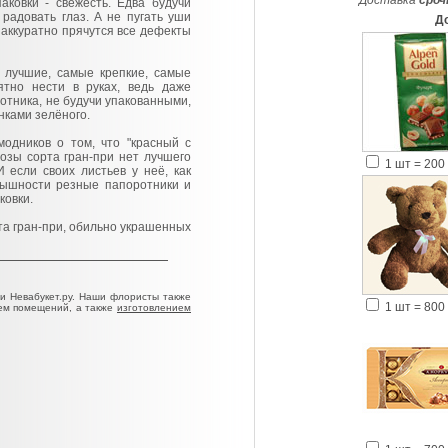
Доставка
сроч
аковки - свежесть. Едва будучи
радовать глаз. А не пугать уши
Д
аккуратно прячутся все дефекты
е лучшие, самые крепкие, самые
ятно нести в руках, ведь даже
отника, не будучи упакованными,
ками зелёного.
одников о том, что "красный с
озы сорта гран-при нет лучшего
1 шт = 200 
 если своих листьев у неё, как
пышности резные папоротники и
ковки.
рта гран-при, обильно украшенных
и Невабукет.ру. Наши флористы также
1 шт = 800 
ем помещений, а также
изготовлением