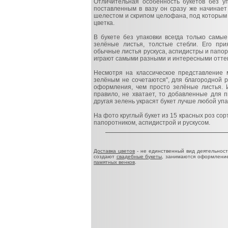
Отличительная особенность букетов без уп
поставленным в вазу он сразу же начинает 
шелестом и скрипом целофана, под которым 
цветка.
В букете без упаковки всегда только самы
зелёные листья, толстые стебли. Его при
обычные листья рускуса, аспидистры и папор
играют самыми разными и интересными оттен
Несмотря на классическое представление м
зелёным не сочетаются", для благородной р
оформления, чем просто зелёные листья. И
правило, не хватает, то добавленные для 
другая зелень украсят букет лучше любой упа
На фото круглый букет из 15 красных роз со
папоротником, аспидистрой и рускусом.
Доставка цветов
- не единственный вид деятельност
создают
свадебные букеты
, занимаются оформлени
памятных венков
.