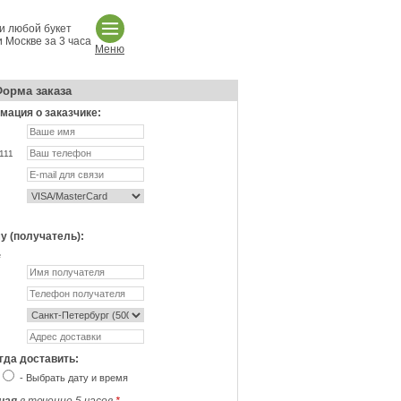
и любой букет
 Москве за 3 часа
Меню
орма заказа
ация о заказчике:
111
у (получатель):
не
гда доставить:
- Выбрать дату и время