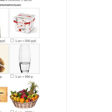
ная
в течение 5 часов
*
ополнительно:
руб.
1 шт = 500 руб.
р.
1 шт = 990 р.