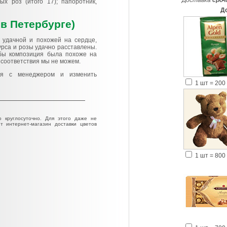
Доставка
сроч
ых роз (итого 17); папоротник,
Д
в Петербурге)
 удачной и похожей на сердце,
урса и розы удачно расставлены.
бы композиция была похоже на
 соответствия мы не можем.
ся с менеджером и изменить
1 шт = 200 
 круглосуточно. Для этого даже не
т интернет-магазин доставки цветов
1 шт = 800 