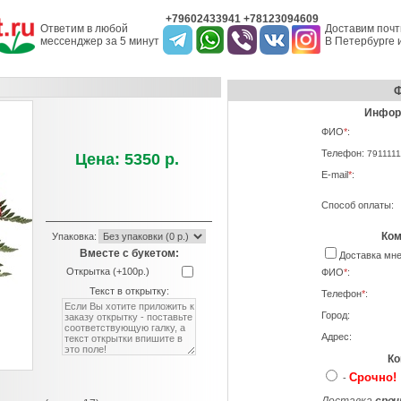
+79602433941 +78123094609
Ответим в любой
Доставим почт
мессенджер за 5 минут
В Петербурге и
Ф
Информ
ФИО
*
:
Телефон:
7911111
Цена: 5350 р.
E-mail
*
:
Способ оплаты:
Ком
Упаковка:
Вместе с букетом:
Доставка м
Открытка (+100р.)
ФИО
*
:
Текст в открытку:
Телефон
*
:
Город:
Адрес:
Ко
Срочно!
-