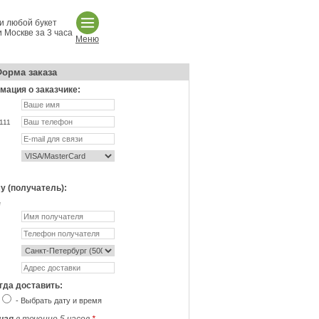
и любой букет
 Москве за 3 часа
Меню
орма заказа
ация о заказчике:
111
у (получатель):
не
гда доставить:
- Выбрать дату и время