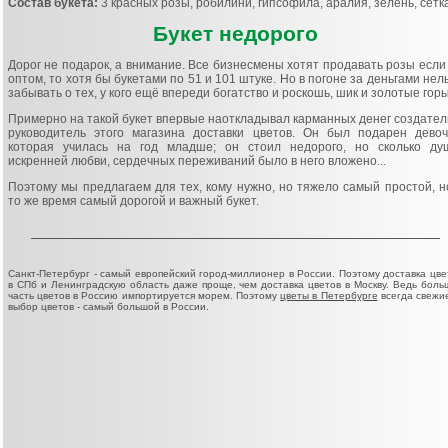
Состав букета:
3 красных розы, робилини, гипсофила, аралия, зелень, сетк
Букет недорого
Дорог не подарок, а внимание. Все бизнесмены хотят продавать розы если
оптом, то хотя бы букетами по 51 и 101 штуке. Но в погоне за деньгами нел
забывать о тех, у кого ещё впереди богатство и роскошь, шик и золотые горы
Примерно на такой букет впервые наоткладывал карманных денег создател
руководитель этого магазина доставки цветов. Он был подарен девоч
которая училась на год младше; он стоил недорого, но сколько ду
искренней любви, сердечных переживаний было в него вложено...
Поэтому мы предлагаем для тех, кому нужно, но тяжело самый простой, н
то же время самый дорогой и важный букет.
Санкт-Петербург - самый европейский город-миллионер в России. Поэтому доставка цве
в СПб и Ленинградскую область даже проще, чем доставка цветов в Москву. Ведь боль
часть цветов в Россию импортируется морем. Поэтому
цветы в Петербурге
всегда свежие
выбор цветов - самый большой в России.