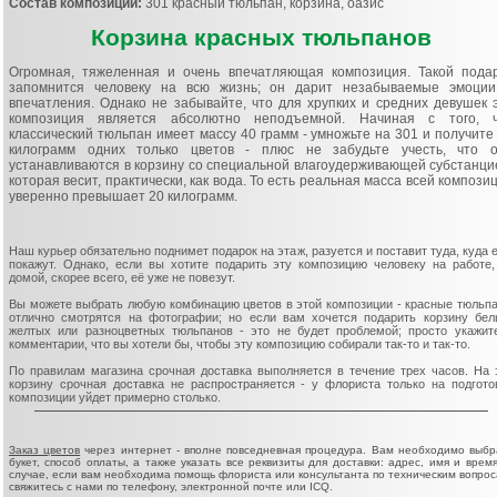
Состав композиции:
301 красный тюльпан, корзина, оазис
Корзина красных тюльпанов
Огромная, тяжеленная и очень впечатляющая композиция. Такой пода
запомнится человеку на всю жизнь; он дарит незабываемые эмоци
впечатления. Однако не забывайте, что для хрупких и средних девушек 
композиция является абсолютно неподъемной. Начиная с того, 
классический тюльпан имеет массу 40 грамм - умножьте на 301 и получите
килограмм одних только цветов - плюс не забудьте учесть, что 
устанавливаются в корзину со специальной влагоудерживающей субстанци
которая весит, практически, как вода. То есть реальная масса всей компози
уверенно превышает 20 килограмм.
Наш курьер обязательно поднимет подарок на этаж, разуется и поставит туда, куда 
покажут. Однако, если вы хотите подарить эту композицию человеку на работе,
домой, скорее всего, её уже не повезут.
Вы можете выбрать любую комбинацию цветов в этой композиции - красные тюльп
отлично смотрятся на фотографии; но если вам хочется подарить корзину бел
желтых или разноцветных тюльпанов - это не будет проблемой; просто укажит
комментарии, что вы хотели бы, чтобы эту композицию собирали так-то и так-то.
По правилам магазина срочная доставка выполняется в течение трех часов. На 
корзину срочная доставка не распространяется - у флориста только на подгото
композиции уйдет примерно столько.
Заказ цветов
через интернет - вполне повседневная процедура. Вам необходимо выбр
букет, способ оплаты, а также указать все реквизиты для доставки: адрес, имя и время
случае, если вам необходима помощь флориста или консультанта по техническим вопрос
свяжитесь с нами по телефону, электронной почте или ICQ.