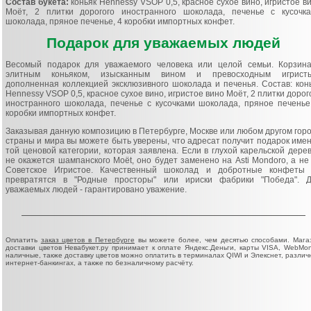
Состав букета:
коньяк Hennessy VSOP 0,5, красное сухое вино, игристое в
Моёт, 2 плитки дорогого иностранного шоколада, печенье с кусочк
шоколада, пряное печенье, 4 коробки импортных конфет.
Подарок для уважаемых людей
Весомый подарок для уважаемого человека или целой семьи. Корзин
элитным коньяком, изысканным вином и превосходным игристы
дополненная коллекцией эксклюзивного шоколада и печенья. Состав: кон
Hennessy VSOP 0,5, красное сухое вино, игристое вино Моёт, 2 плитки дорог
иностранного шоколада, печенье с кусочками шоколада, пряное печенье
коробки импортных конфет.
Заказывая данную композицию в Петербурге, Москве или любом другом гор
страны и мира вы можете быть уверены, что адресат получит подарок име
той ценовой категории, которая заявлена. Если в глухой карельской дере
не окажется шампанского Moёt, оно будет заменено на Asti Mondoro, а не
Советское Игристое. Качественный шоколад и добротные конфеты
превратятся в "Родные просторы" или ириски фабрики "Победа". 
уважаемых людей - гарантировано уважение.
Оплатить
заказ цветов в Петербурге
вы можете более, чем десятью способами. Мага
доставки цветов Невабукет.ру принимает к оплате Яндекс.Деньги, карты VISA, WebMon
наличные, также доставку цветов можно оплатить в терминалах QIWI и Элекснет, различ
интернет-банкингах, а также по безналичному расчёту.