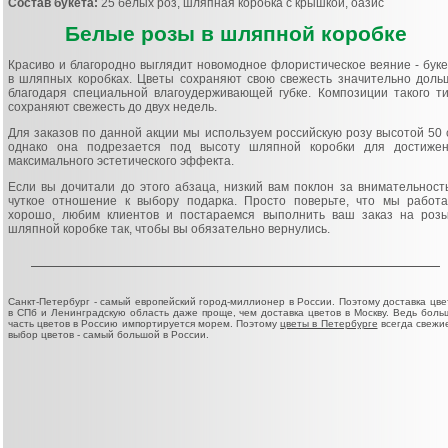
Состав букета:
25 белых роз, шляпная коробка с крышкой, оазис
Белые розы в шляпной коробке
Красиво и благородно выглядит новомодное флористическое веяние - бук
в шляпных коробках. Цветы сохраняют свою свежесть значительно доль
благодаря специальной влагоудерживающей губке. Композиции такого т
сохраняют свежесть до двух недель.
Для заказов по данной акции мы используем российскую розу высотой 50 
однако она подрезается под высоту шляпной коробки для достиже
максимального эстетического эффекта.
Если вы дочитали до этого абзаца, низкий вам поклон за внимательност
чуткое отношение к выбору подарка. Просто поверьте, что мы работ
хорошо, любим клиентов и постараемся выполнить ваш заказ на роз
шляпной коробке так, чтобы вы обязательно вернулись.
Санкт-Петербург - самый европейский город-миллионер в России. Поэтому доставка цве
в СПб и Ленинградскую область даже проще, чем доставка цветов в Москву. Ведь боль
часть цветов в Россию импортируется морем. Поэтому
цветы в Петербурге
всегда свежие
выбор цветов - самый большой в России.