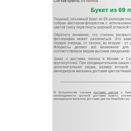
Состав букета:
69 пионов
Букет из 69 
Пышный, объемный букет из 69 разноцветных
собран мастером-флористом с использовани
цветов снизу перетянуты широкой атласной ле
Обратите внимание, что степень раскрыт
фотографии может различаться. Это зави
первую очередь, от сезона, во вторую - от
Флористы делают всё возможное для 
соответствовали вашим высоким ожиданиям.
Заказ и доставка пионов в Москве и Сан
круглосуточно. При предварительном заказе 
дополнительная скидка, размер которой
менеджером магазина доставки цветов Неваб
В большинстве случаев
доставка цветов
и буке
необходимости срочной доставки букета, уточн
менеджеров магазина доставки цветов Невабукет.ру.