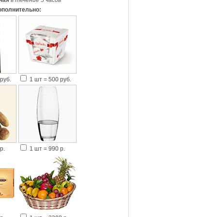
ная
в течение 5 часов
*
ополнительно:
руб.
1 шт = 500 руб.
р.
1 шт = 990 р.