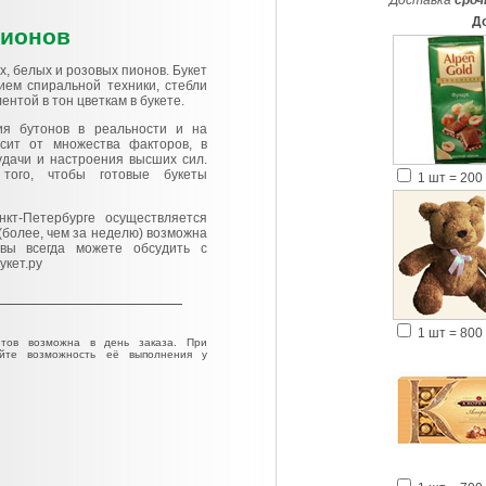
Доставка
сроч
Д
пионов
, белых и розовых пионов. Букет
ем спиральной техники, стебли
нтой в тон цветкам в букете.
ия бутонов в реальности и на
сит от множества факторов, в
 удачи и настроения высших сил.
того, чтобы готовые букеты
1 шт = 200 
кт-Петербурге осуществляется
(более, чем за неделю) возможна
 вы всегда можете обсудить с
укет.ру
1 шт = 800 
тов возможна в день заказа. При
яйте возможность её выполнения у