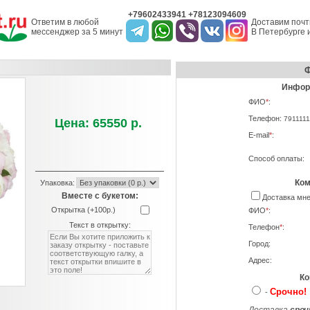
+79602433941 +78123094609
Ответим в любой
Доставим почт
мессенджер за 5 минут
В Петербурге и
Ф
Информ
ФИО
*
:
Телефон:
7911111
Цена: 65550 р.
E-mail
*
:
Способ оплаты:
Ком
Упаковка:
Вместе с букетом:
Доставка м
Открытка (+100р.)
ФИО
*
:
Текст в открытку:
Телефон
*
:
Город:
Адрес:
Ко
Срочно!
-