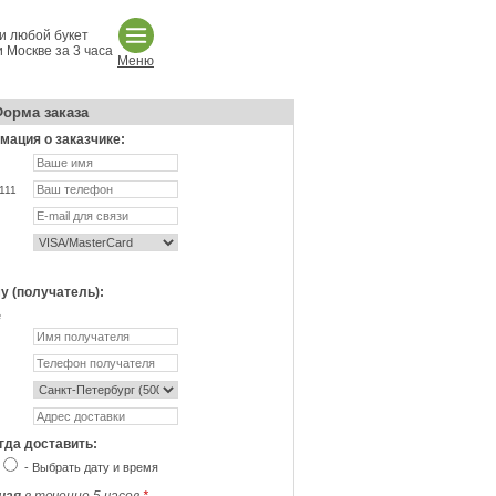
и любой букет
 Москве за 3 часа
Меню
орма заказа
ация о заказчике:
111
у (получатель):
не
гда доставить:
- Выбрать дату и время