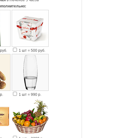
ная
в течение 5 часов
*
ополнительно:
руб.
1 шт = 500 руб.
р.
1 шт = 990 р.