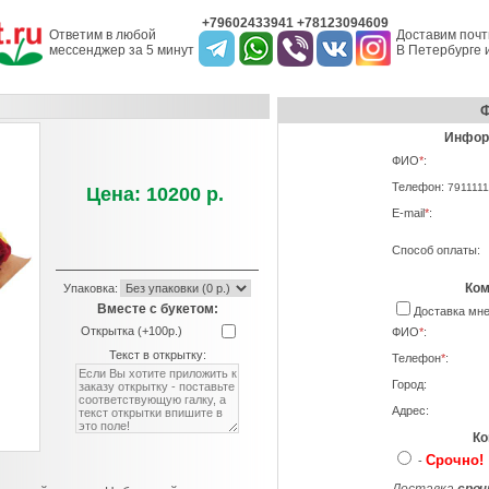
+79602433941 +78123094609
Ответим в любой
Доставим почт
мессенджер за 5 минут
В Петербурге и
Ф
Информ
ФИО
*
:
Телефон:
7911111
Цена: 10200 р.
E-mail
*
:
Способ оплаты:
Ком
Упаковка:
Вместе с букетом:
Доставка м
Открытка (+100р.)
ФИО
*
:
Текст в открытку:
Телефон
*
:
Город:
Адрес:
Ко
Срочно!
-