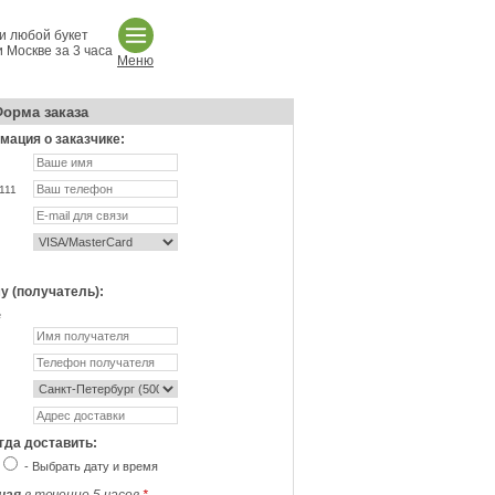
и любой букет
 Москве за 3 часа
Меню
орма заказа
ация о заказчике:
111
у (получатель):
не
гда доставить:
- Выбрать дату и время