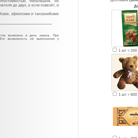
Доставка
сроч
лгостойкостью. Небольшой, но
ателя до двух, а если повезёт, и
Д
йские, эфиопские и танзанийские
тов возможна в день заказа. При
яйте возможность её выполнения у
1 шт = 200 
1 шт = 800 