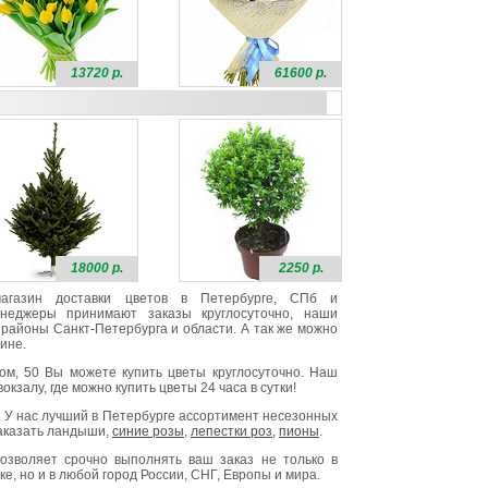
13720 р.
61600 р.
18000 р.
2250 р.
 магазин доставки цветов в Петербурге, СПб и
неджеры принимают заказы круглосуточно, наши
районы Санкт-Петербурга и области. А так же можно
ине.
ом, 50 Вы можете купить цветы круглосуточно. Наш
окзалу, где можно купить цветы 24 часа в сутки!
. У нас лучший в Петербурге ассортимент несезонных
заказать ландыши,
синие розы
,
лепестки роз
,
пионы
.
озволяет срочно выполнять ваш заказ не только в
е, но и в любой город России, СНГ, Европы и мира.