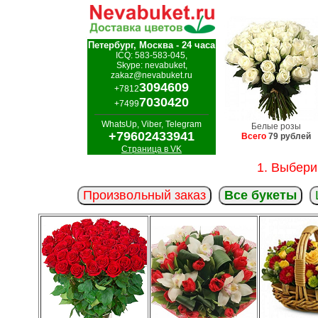
Петербург, Москва - 24 часа
ICQ: 583-583-045,
Skype: nevabuket,
zakaz@nevabuket.ru
3094609
+7812
7030420
+7499
WhatsUp, Viber, Telegram
Белые розы
+79602433941
Всего
79 рублей
Страница в VK
1. Выбери
Произвольный заказ
Все букеты