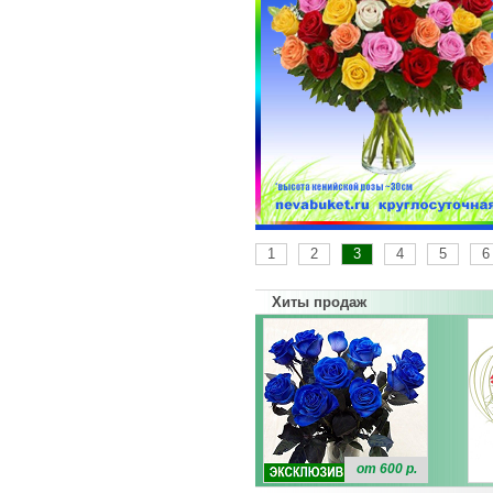
1
2
3
4
5
6
Хиты продаж
от 600 р.