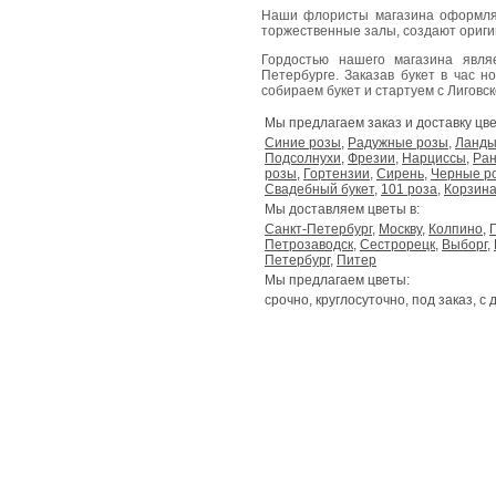
Наши флористы магазина оформля
торжественные залы, создают ориг
Гордостью нашего магазина явл
Петербурге. Заказав букет в час н
собираем букет и стартуем с Лиговског
Мы предлагаем заказ и доставку цве
Синие розы
,
Радужные розы
,
Ланд
Подсолнухи
,
Фрезии
,
Нарциссы
,
Ран
розы
,
Гортензии
,
Сирень
,
Черные р
Свадебный букет
,
101 роза
,
Корзина
Мы доставляем цветы в:
Санкт-Петербург
,
Москву
,
Колпино
,
Петрозаводск
,
Сестрорецк
,
Выборг
,
Петербург
,
Питер
Мы предлагаем цветы:
срочно, круглосуточно, под заказ, с 