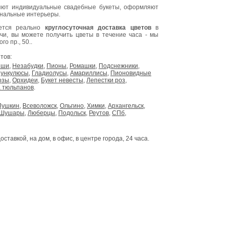
ют индивидуальные свадебные букеты, оформляют
инальные интерьеры.
яется реально
круглосуточная доставка цветов
в
очи, вы можете получить цветы в течение часа - мы
о пр., 50..
тов:
ыши
,
Незабудки
,
Пионы
,
Ромашки
,
Подснежники
,
ункулюсы
,
Гладиолусы
,
Амариллисы
,
Пионовидные
озы
,
Орхидеи
,
Букет невесты
,
Лепестки роз
,
 тюльпанов
.
Пушкин
,
Всеволожск
,
Ольгино
,
Химки
,
Архангельск
,
Шушары
,
Люберцы
,
Подольск
,
Реутов
,
СПб
,
доставкой, на дом, в офис, в центре города, 24 часа.