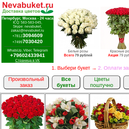
Петербург, Москва - 24 часа
ICQ: 583-583-045,
Skype: nevabuket,
zakaz@nevabuket.ru
3094609
+7812
7030420
+7499
WhatsUp, Viber, Telegram
Белые розы
Красные р
+79602433941
Всего
79 рублей
Акция
79 ру
Страница в VK
1. Выбери букет →
2. Оплати з
Произвольный
Все
Цветы
заказ
букеты
поштучно