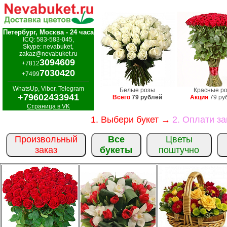
Петербург, Москва - 24 часа
ICQ: 583-583-045,
Skype: nevabuket,
zakaz@nevabuket.ru
3094609
+7812
7030420
+7499
WhatsUp, Viber, Telegram
Белые розы
Красные р
+79602433941
Всего
79 рублей
Акция
79 ру
Страница в VK
1. Выбери букет →
2. Оплати з
Произвольный
Все
Цветы
заказ
букеты
поштучно