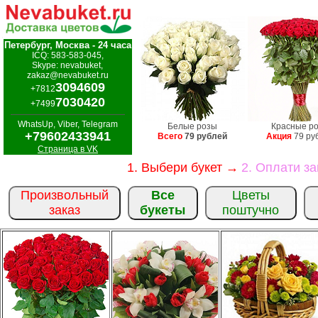
Петербург, Москва - 24 часа
ICQ: 583-583-045,
Skype: nevabuket,
zakaz@nevabuket.ru
3094609
+7812
7030420
+7499
WhatsUp, Viber, Telegram
Белые розы
Красные р
+79602433941
Всего
79 рублей
Акция
79 ру
Страница в VK
1. Выбери букет →
2. Оплати з
Произвольный
Все
Цветы
заказ
букеты
поштучно