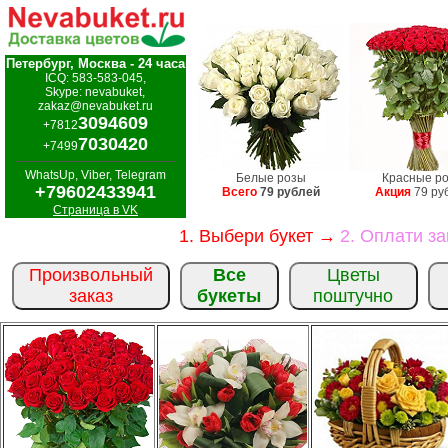
Петербург, Москва - 24 часа
ICQ: 583-583-045,
Skype: nevabuket,
zakaz@nevabuket.ru
3094609
+7812
7030420
+7499
WhatsUp, Viber, Telegram
Белые розы
Красные р
+79602433941
Всего
79 рублей
Акция
79 ру
Страница в VK
1. Выбери букет →
2. Оплати з
Произвольный
Все
Цветы
заказ
букеты
поштучно