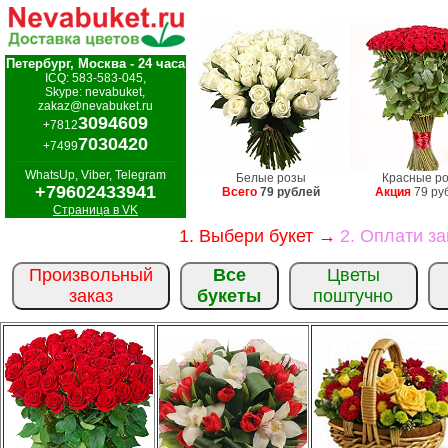
Петербург, Москва - 24 часа
ICQ: 583-583-045,
Skype: nevabuket,
zakaz@nevabuket.ru
3094609
+7812
7030420
+7499
WhatsUp, Viber, Telegram
Белые розы
Красные р
+79602433941
Всего
79 рублей
Акция
79 ру
Страница в VK
1. Выбери букет →
2. Оплати з
Произвольный
Все
Цветы
заказ
букеты
поштучно