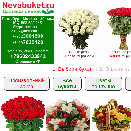
Петербург, Москва - 24 часа
ICQ: 583-583-045,
Skype: nevabuket,
zakaz@nevabuket.ru
3094609
+7812
7030420
+7499
WhatsUp, Viber, Telegram
Белые розы
Красные р
+79602433941
Всего
79 рублей
Акция
79 ру
Страница в VK
1. Выбери букет →
2. Оплати з
Произвольный
Все
Цветы
заказ
букеты
поштучно