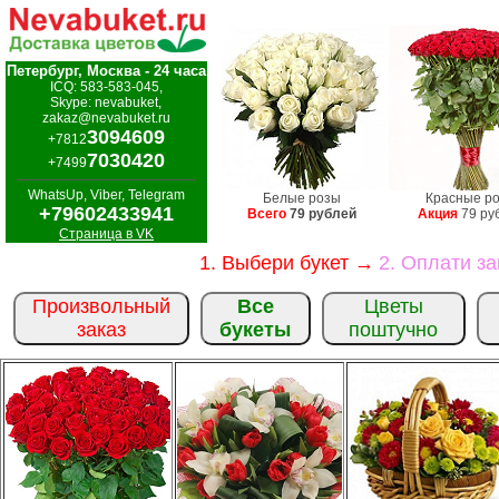
Петербург, Москва - 24 часа
ICQ: 583-583-045,
Skype: nevabuket,
zakaz@nevabuket.ru
3094609
+7812
7030420
+7499
WhatsUp, Viber, Telegram
Белые розы
Красные р
+79602433941
Всего
79 рублей
Акция
79 ру
Страница в VK
1. Выбери букет →
2. Оплати з
Произвольный
Все
Цветы
заказ
букеты
поштучно