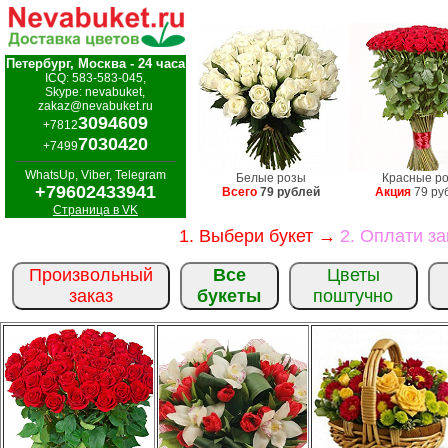
Петербург, Москва - 24 часа
ICQ: 583-583-045,
Skype: nevabuket,
zakaz@nevabuket.ru
3094609
+7812
7030420
+7499
WhatsUp, Viber, Telegram
Белые розы
Красные р
+79602433941
Всего
79 рублей
Акция
79 ру
Страница в VK
1. Выбери букет →
2. Оплати з
Произвольный
Все
Цветы
заказ
букеты
поштучно