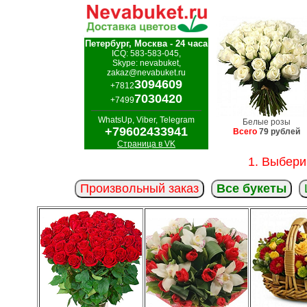
Петербург, Москва - 24 часа
ICQ: 583-583-045,
Skype: nevabuket,
zakaz@nevabuket.ru
3094609
+7812
7030420
+7499
WhatsUp, Viber, Telegram
Белые розы
+79602433941
Всего
79 рублей
Страница в VK
1. Выбери
Произвольный заказ
Все букеты