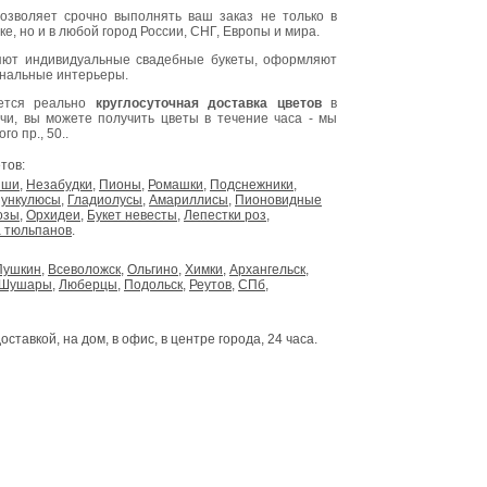
озволяет срочно выполнять ваш заказ не только в
е, но и в любой город России, СНГ, Европы и мира.
ют индивидуальные свадебные букеты, оформляют
инальные интерьеры.
яется реально
круглосуточная доставка цветов
в
очи, вы можете получить цветы в течение часа - мы
о пр., 50..
тов:
ыши
,
Незабудки
,
Пионы
,
Ромашки
,
Подснежники
,
ункулюсы
,
Гладиолусы
,
Амариллисы
,
Пионовидные
озы
,
Орхидеи
,
Букет невесты
,
Лепестки роз
,
 тюльпанов
.
Пушкин
,
Всеволожск
,
Ольгино
,
Химки
,
Архангельск
,
Шушары
,
Люберцы
,
Подольск
,
Реутов
,
СПб
,
доставкой, на дом, в офис, в центре города, 24 часа.