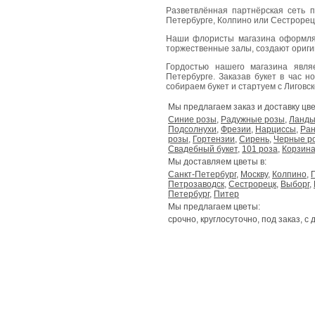
Разветвлённая партнёрская сеть п
Петербурге, Колпино или Сестрорецк
Наши флористы магазина оформля
торжественные залы, создают ориг
Гордостью нашего магазина явл
Петербурге. Заказав букет в час н
собираем букет и стартуем с Лиговског
Мы предлагаем заказ и доставку цве
Синие розы
,
Радужные розы
,
Ланд
Подсолнухи
,
Фрезии
,
Нарциссы
,
Ран
розы
,
Гортензии
,
Сирень
,
Черные р
Свадебный букет
,
101 роза
,
Корзина
Мы доставляем цветы в:
Санкт-Петербург
,
Москву
,
Колпино
,
Петрозаводск
,
Сестрорецк
,
Выборг
,
Петербург
,
Питер
Мы предлагаем цветы:
срочно, круглосуточно, под заказ, с 