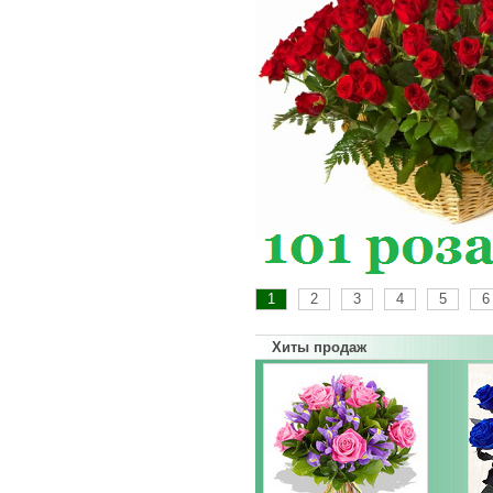
1
2
3
4
5
6
Хиты продаж