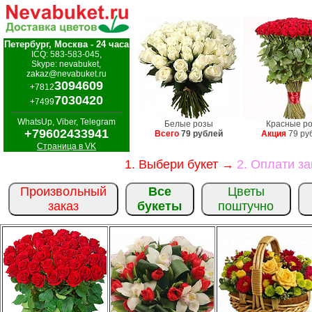
Петербург, Москва - 24 часа
ICQ: 583-583-045,
Skype: nevabuket,
zakaz@nevabuket.ru
3094609
+7812
7030420
+7499
WhatsUp, Viber, Telegram
Белые розы
Красные р
+79602433941
Всего
79 рублей
Акция
79 ру
Страница в VK
1. Выбери букет →
2. Оплати з
Произвольный
Все
Цветы
заказ
букеты
поштучно