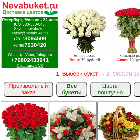
Петербург, Москва - 24 часа
ICQ: 583-583-045,
Skype: nevabuket,
zakaz@nevabuket.ru
3094609
+7812
7030420
+7499
WhatsUp, Viber, Telegram
Белые розы
Красные р
+79602433941
Всего
79 рублей
Акция
79 ру
Страница в VK
1. Выбери букет →
2. Оплати з
Произвольный
Все
Цветы
заказ
букеты
поштучно