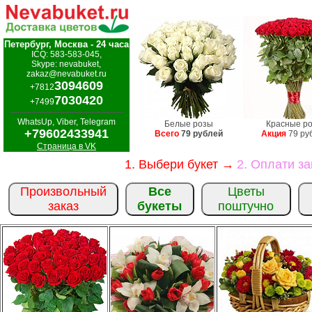
Петербург, Москва - 24 часа
ICQ: 583-583-045,
Skype: nevabuket,
zakaz@nevabuket.ru
3094609
+7812
7030420
+7499
WhatsUp, Viber, Telegram
Белые розы
Красные р
+79602433941
Всего
79 рублей
Акция
79 ру
Страница в VK
1. Выбери букет →
2. Оплати з
Произвольный
Все
Цветы
заказ
букеты
поштучно