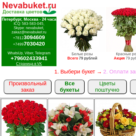
Петербург, Москва - 24 часа
ICQ: 583-583-045,
Skype: nevabuket,
zakaz@nevabuket.ru
3094609
+7812
7030420
+7499
WhatsUp, Viber, Telegram
Белые розы
Красные р
+79602433941
Всего
79 рублей
Акция
79 ру
Страница в VK
1. Выбери букет →
2. Оплати з
Произвольный
Все
Цветы
заказ
букеты
поштучно