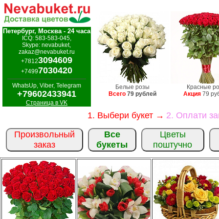
Петербург, Москва - 24 часа
ICQ: 583-583-045,
Skype: nevabuket,
zakaz@nevabuket.ru
3094609
+7812
7030420
+7499
WhatsUp, Viber, Telegram
Белые розы
Красные р
+79602433941
Всего
79 рублей
Акция
79 ру
Страница в VK
1. Выбери букет →
2. Оплати з
Произвольный
Все
Цветы
заказ
букеты
поштучно