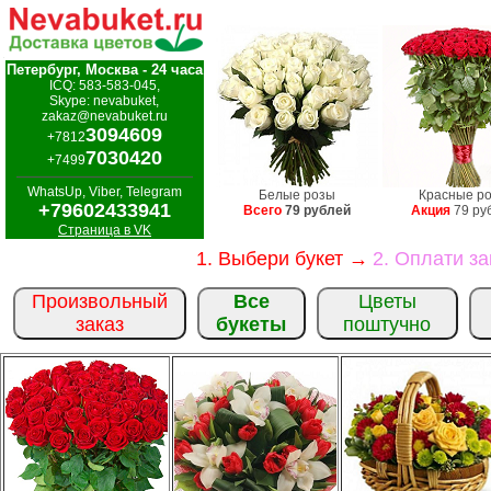
Петербург, Москва - 24 часа
ICQ: 583-583-045,
Skype: nevabuket,
zakaz@nevabuket.ru
3094609
+7812
7030420
+7499
WhatsUp, Viber, Telegram
Белые розы
Красные р
+79602433941
Всего
79 рублей
Акция
79 ру
Страница в VK
1. Выбери букет →
2. Оплати з
Произвольный
Все
Цветы
заказ
букеты
поштучно