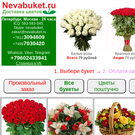
Петербург, Москва - 24 часа
ICQ: 583-583-045,
Skype: nevabuket,
zakaz@nevabuket.ru
3094609
+7812
7030420
+7499
WhatsUp, Viber, Telegram
Белые розы
Красные р
+79602433941
Всего
79 рублей
Акция
79 ру
Страница в VK
1. Выбери букет →
2. Оплати з
Произвольный
Все
Цветы
заказ
букеты
поштучно