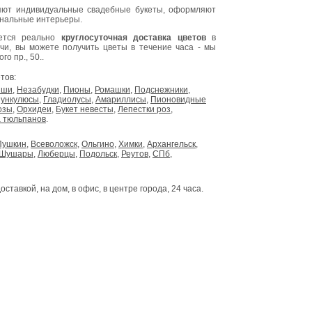
ют индивидуальные свадебные букеты, оформляют
инальные интерьеры.
яется реально
круглосуточная доставка цветов
в
очи, вы можете получить цветы в течение часа - мы
о пр., 50..
тов:
ыши
,
Незабудки
,
Пионы
,
Ромашки
,
Подснежники
,
ункулюсы
,
Гладиолусы
,
Амариллисы
,
Пионовидные
озы
,
Орхидеи
,
Букет невесты
,
Лепестки роз
,
 тюльпанов
.
Пушкин
,
Всеволожск
,
Ольгино
,
Химки
,
Архангельск
,
Шушары
,
Люберцы
,
Подольск
,
Реутов
,
СПб
,
доставкой, на дом, в офис, в центре города, 24 часа.