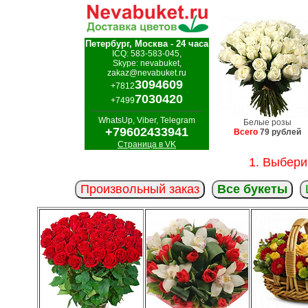
Петербург, Москва - 24 часа
ICQ: 583-583-045,
Skype: nevabuket,
zakaz@nevabuket.ru
3094609
+7812
7030420
+7499
WhatsUp, Viber, Telegram
Белые розы
+79602433941
Всего
79 рублей
Страница в VK
1. Выбери
Произвольный заказ
Все букеты