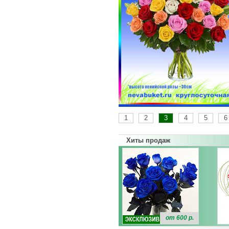
1
2
3
4
5
6
Хиты продаж
от 600 р.