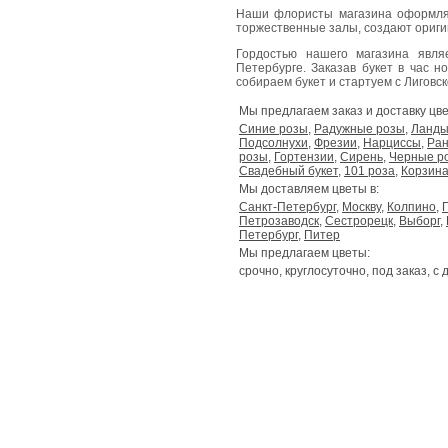
Наши флористы магазина оформля
торжественные залы, создают ориг
Гордостью нашего магазина явл
Петербурге. Заказав букет в час н
собираем букет и стартуем с Лиговског
Мы предлагаем заказ и доставку цве
Синие розы
,
Радужные розы
,
Ланд
Подсолнухи
,
Фрезии
,
Нарциссы
,
Ран
розы
,
Гортензии
,
Сирень
,
Черные р
Свадебный букет
,
101 роза
,
Корзина
Мы доставляем цветы в:
Санкт-Петербург
,
Москву
,
Колпино
,
Петрозаводск
,
Сестрорецк
,
Выборг
,
Петербург
,
Питер
Мы предлагаем цветы:
срочно, круглосуточно, под заказ, с 