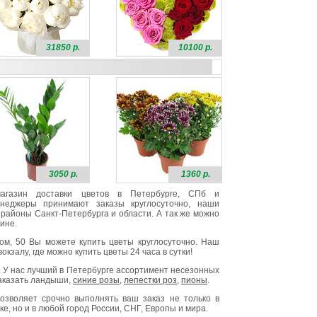
31850 р.
10100 р.
3050 р.
1360 р.
 магазин доставки цветов в Петербурге, СПб и
неджеры принимают заказы круглосуточно, наши
районы Санкт-Петербурга и области. А так же можно
ине.
ом, 50 Вы можете купить цветы круглосуточно. Наш
окзалу, где можно купить цветы 24 часа в сутки!
. У нас лучший в Петербурге ассортимент несезонных
заказать ландыши,
синие розы
,
лепестки роз
,
пионы
.
озволяет срочно выполнять ваш заказ не только в
е, но и в любой город России, СНГ, Европы и мира.