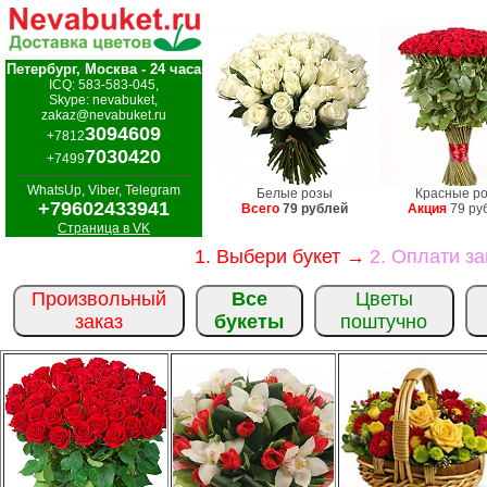
Петербург, Москва - 24 часа
ICQ: 583-583-045,
Skype: nevabuket,
zakaz@nevabuket.ru
3094609
+7812
7030420
+7499
WhatsUp, Viber, Telegram
Белые розы
Красные р
+79602433941
Всего
79 рублей
Акция
79 ру
Страница в VK
1. Выбери букет →
2. Оплати з
Произвольный
Все
Цветы
заказ
букеты
поштучно