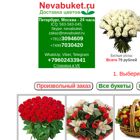
Петербург, Москва - 24 часа
ICQ: 583-583-045,
Skype: nevabuket,
zakaz@nevabuket.ru
3094609
+7812
7030420
+7499
WhatsUp, Viber, Telegram
Белые розы
+79602433941
Всего
79 рублей
Страница в VK
1. Выбери
Произвольный заказ
Все букеты