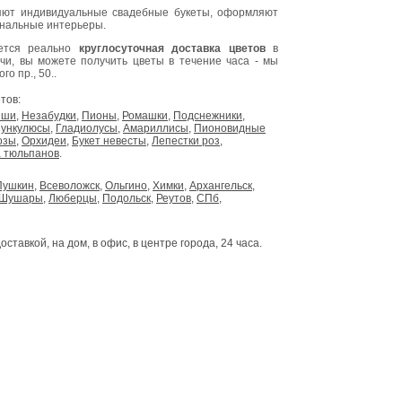
ют индивидуальные свадебные букеты, оформляют
инальные интерьеры.
яется реально
круглосуточная доставка цветов
в
очи, вы можете получить цветы в течение часа - мы
о пр., 50..
тов:
ыши
,
Незабудки
,
Пионы
,
Ромашки
,
Подснежники
,
ункулюсы
,
Гладиолусы
,
Амариллисы
,
Пионовидные
озы
,
Орхидеи
,
Букет невесты
,
Лепестки роз
,
 тюльпанов
.
Пушкин
,
Всеволожск
,
Ольгино
,
Химки
,
Архангельск
,
Шушары
,
Люберцы
,
Подольск
,
Реутов
,
СПб
,
доставкой, на дом, в офис, в центре города, 24 часа.