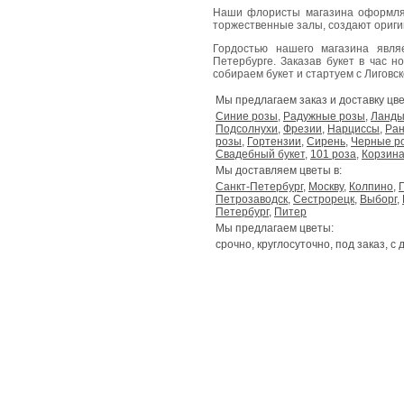
Наши флористы магазина оформля
торжественные залы, создают ориг
Гордостью нашего магазина явл
Петербурге. Заказав букет в час н
собираем букет и стартуем с Лиговског
Мы предлагаем заказ и доставку цве
Синие розы
,
Радужные розы
,
Ланд
Подсолнухи
,
Фрезии
,
Нарциссы
,
Ран
розы
,
Гортензии
,
Сирень
,
Черные р
Свадебный букет
,
101 роза
,
Корзина
Мы доставляем цветы в:
Санкт-Петербург
,
Москву
,
Колпино
,
Петрозаводск
,
Сестрорецк
,
Выборг
,
Петербург
,
Питер
Мы предлагаем цветы:
срочно, круглосуточно, под заказ, с 