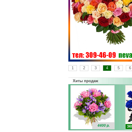
1
2
3
4
5
6
Хиты продаж
4400 р.