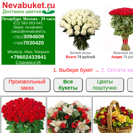
Петербург, Москва - 24 часа
ICQ: 583-583-045,
Skype: nevabuket,
zakaz@nevabuket.ru
3094609
+7812
7030420
+7499
WhatsUp, Viber, Telegram
Белые розы
Красные р
+79602433941
Всего
79 рублей
Акция
79 ру
Страница в VK
1. Выбери букет →
2. Оплати з
Произвольный
Все
Цветы
заказ
букеты
поштучно