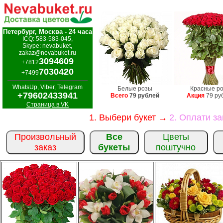
Петербург, Москва - 24 часа
ICQ: 583-583-045,
Skype: nevabuket,
zakaz@nevabuket.ru
3094609
+7812
7030420
+7499
WhatsUp, Viber, Telegram
Белые розы
Красные р
+79602433941
Всего
79 рублей
Акция
79 ру
Страница в VK
1. Выбери букет →
2. Оплати з
Произвольный
Все
Цветы
заказ
букеты
поштучно