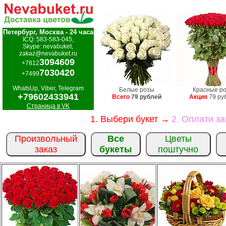
Петербург, Москва - 24 часа
ICQ: 583-583-045,
Skype: nevabuket,
zakaz@nevabuket.ru
3094609
+7812
7030420
+7499
WhatsUp, Viber, Telegram
Белые розы
Красные р
+79602433941
Всего
79 рублей
Акция
79 ру
Страница в VK
1. Выбери букет →
2. Оплати з
Произвольный
Все
Цветы
заказ
букеты
поштучно