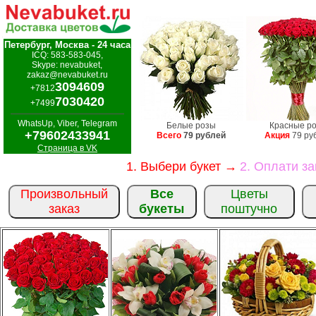
Петербург, Москва - 24 часа
ICQ: 583-583-045,
Skype: nevabuket,
zakaz@nevabuket.ru
3094609
+7812
7030420
+7499
WhatsUp, Viber, Telegram
Белые розы
Красные р
+79602433941
Всего
79 рублей
Акция
79 ру
Страница в VK
1. Выбери букет →
2. Оплати з
Произвольный
Все
Цветы
заказ
букеты
поштучно