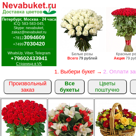
Петербург, Москва - 24 часа
ICQ: 583-583-045,
Skype: nevabuket,
zakaz@nevabuket.ru
3094609
+7812
7030420
+7499
WhatsUp, Viber, Telegram
Белые розы
Красные р
+79602433941
Всего
79 рублей
Акция
79 ру
Страница в VK
1. Выбери букет →
2. Оплати з
Произвольный
Все
Цветы
заказ
букеты
поштучно