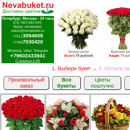
Петербург, Москва - 24 часа
ICQ: 583-583-045,
Skype: nevabuket,
zakaz@nevabuket.ru
3094609
+7812
7030420
+7499
WhatsUp, Viber, Telegram
Белые розы
Красные р
+79602433941
Всего
79 рублей
Акция
79 ру
Страница в VK
1. Выбери букет →
2. Оплати з
Произвольный
Все
Цветы
заказ
букеты
поштучно