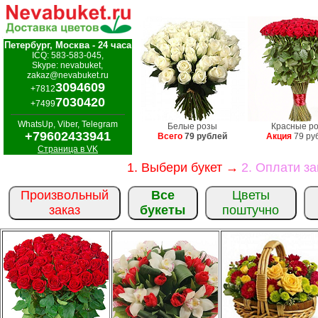
Петербург, Москва - 24 часа
ICQ: 583-583-045,
Skype: nevabuket,
zakaz@nevabuket.ru
3094609
+7812
7030420
+7499
WhatsUp, Viber, Telegram
Белые розы
Красные р
+79602433941
Всего
79 рублей
Акция
79 ру
Страница в VK
1. Выбери букет →
2. Оплати з
Произвольный
Все
Цветы
заказ
букеты
поштучно